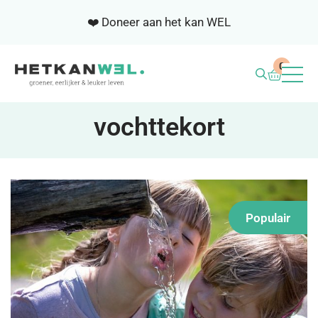
❤️ Doneer aan het kan WEL
0
BLOG
vochttekort
WEL ACADEMIE
SAMENWERKEN
Populair
NIEUWSBRIEF
OVER ONS