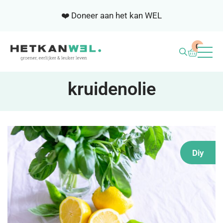
❤️ Doneer aan het kan WEL
0
BLOG
kruidenolie
WEL ACADEMIE
SAMENWERKEN
Diy
NIEUWSBRIEF
OVER ONS