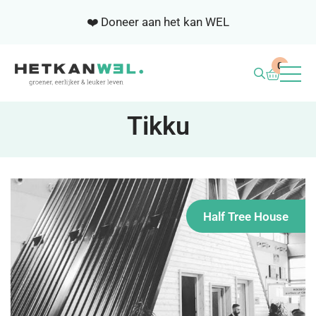
❤️ Doneer aan het kan WEL
0
BLOG
Tikku
WEL ACADEMIE
SAMENWERKEN
Half Tree House
NIEUWSBRIEF
OVER ONS