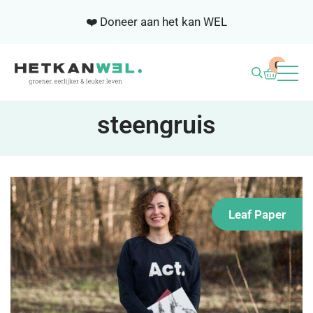
❤️ Doneer aan het kan WEL
0
BLOG
steengruis
WEL ACADEMIE
SAMENWERKEN
Leaf Paper
NIEUWSBRIEF
OVER ONS