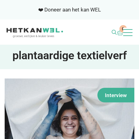
❤️ Doneer aan het kan WEL
0
BLOG
plantaardige textielverf
WEL ACADEMIE
SAMENWERKEN
Interview
NIEUWSBRIEF
OVER ONS