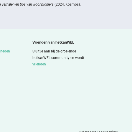
 verhalen en tips van woonpioniers
(2024, Kosmos).
Vrienden van hetkanWEL
kheden
Sluit je aan bij de groeiende
hetkanWEL community en wordt
vrienden
Website door:
The Web Bakery