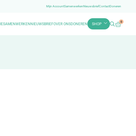
Mijn Account
Samenwerken
Nieuwsbrief
Contact
Doneren
0
IE
SAMENWERKEN
NIEUWSBRIEF
OVER ONS
DONEREN
SHOP