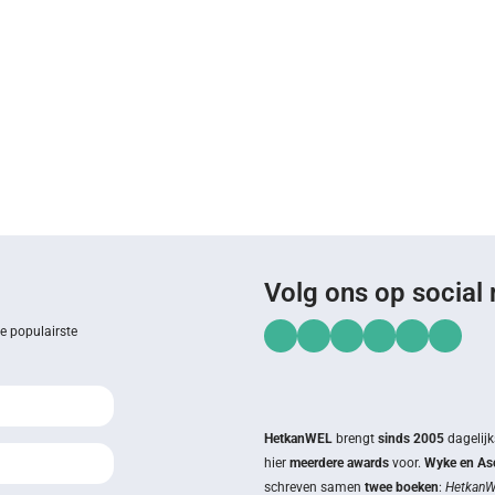
Volg ons op social
de populairste
HetkanWEL
brengt
sinds 2005
dagelijk
hier
meerdere awards
voor.
Wyke en Asc
schreven samen
twee boeken
:
HetkanWE