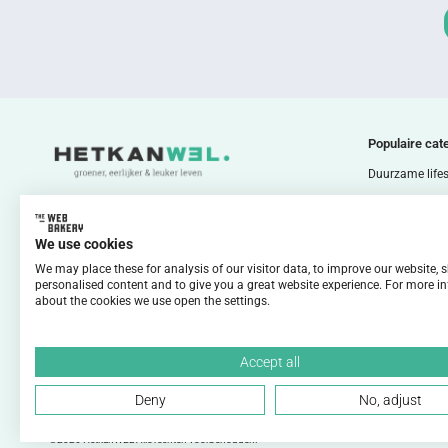
Populaire cat
Duurzame lifes
Duurzaam wo
Duurzaam ete
We use cookies
Duurzaam gro
We may place these for analysis of our visitor data, to improve our website,
personalised content and to give you a great website experience. For more i
Duurzaam bod
about the cookies we use open the settings.
Duurzaam reiz
Duurzame ener
Accept all
Deny
No, adjust
©2026 HetkanWEL Alle rechten voorbehouden.