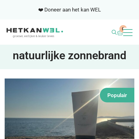
❤️ Doneer aan het kan WEL
0
BLOG
natuurlijke zonnebrand
WEL ACADEMIE
SAMENWERKEN
Populair
NIEUWSBRIEF
OVER ONS