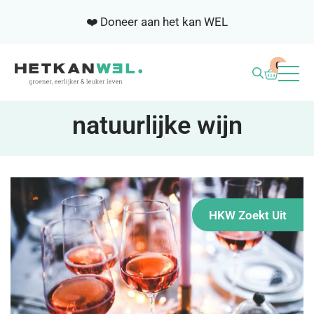
❤️ Doneer aan het kan WEL
0
BLOG
natuurlijke wijn
WEL ACADEMIE
SAMENWERKEN
HKW Zoekt Uit
NIEUWSBRIEF
OVER ONS