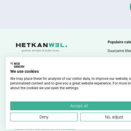
*
Populaire cat
Duurzame lifes
Duurzaam wo
Duurzaam ete
We use cookies
Duurzaam gro
We may place these for analysis of our visitor data, to improve our website,
personalised content and to give you a great website experience. For more i
Duurzaam bod
about the cookies we use open the settings.
Duurzaam reiz
Duurzame ener
Accept all
Deny
No, adjust
©2026 HetkanWEL Alle rechten voorbehouden.