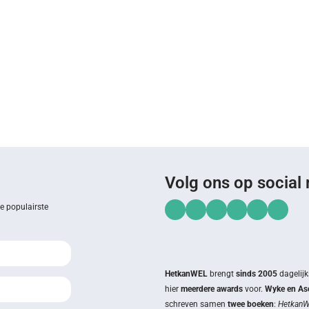
Volg ons op social
de populairste
HetkanWEL
brengt
sinds 2005
dagelijk
hier
meerdere awards
voor.
Wyke en Asc
schreven samen
twee boeken
:
HetkanWE