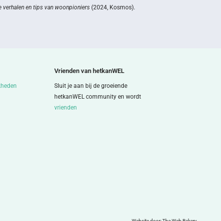
 verhalen en tips van woonpioniers
(2024, Kosmos).
Vrienden van hetkanWEL
kheden
Sluit je aan bij de groeiende
hetkanWEL community en wordt
vrienden
Website door:
The Web Bakery