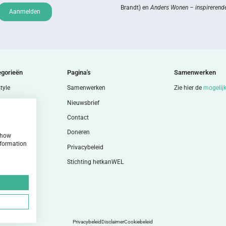
Brandt) en
Anders Wonen – inspirerende
Aanmelden
egorieën
Pagina's
Samenwerken
tyle
Samenwerken
Zie hier de
mogelij
nen
Nieuwsbrief
n
Contact
en
Doneren
 show
nformation
y & mind
Privacybeleid
en
Stichting hetkanWEL
gie
Privacybeleid
Disclaimer
Cookiebeleid