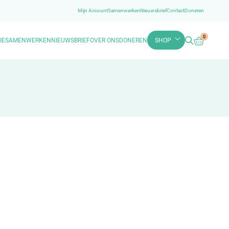
Mijn Account
Samenwerken
Nieuwsbrief
Contact
Doneren
0
IE
SAMENWERKEN
NIEUWSBRIEF
OVER ONS
DONEREN
SHOP