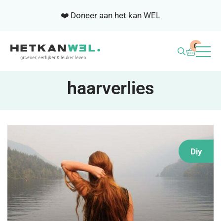
❤️ Doneer aan het kan WEL
0
BLOG
haarverlies
WEL ACADEMIE
SAMENWERKEN
Diy
NIEUWSBRIEF
OVER ONS