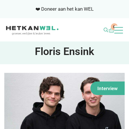
❤️ Doneer aan het kan WEL
0
BLOG
Floris Ensink
WEL ACADEMIE
SAMENWERKEN
Interview
NIEUWSBRIEF
OVER ONS